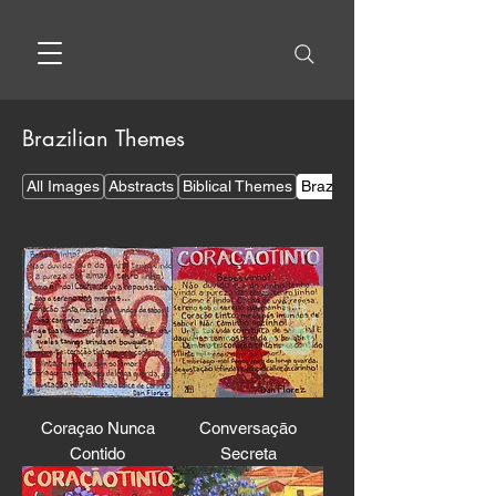
Brazilian Themes
All Images
Abstracts
Biblical Themes
Brazilian Themes
Coraçao Nunca
Conversaçāo
Contido
Secreta